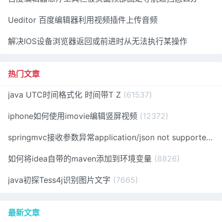
Ueditor 百度编辑器利用视频插件上传音频
解决IOS设备浏览器返回或前进时从无法执行某操作
热门文章
java UTC时间格式化 时间带T Z
(61537)
iphone如何使用imovie编辑竖屏视频
(12372)
springmvc接收参数异常application/json not supported
(1
如何将idea自带的maven添加到环境变量
(8826)
java初探Tess4j识别图片文字
(7665)
最新文章