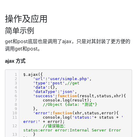
操作及应用
简单示例
get和post底层也是调用了ajax，只是对其封装了更方便的
调用get和post。
ajax 方式
1
$.ajax({
2
'url'
:
'user/simple.php'
,
3
'type'
:
'post'
,
//get
4
'data'
:{},
5
'dataType'
:
'json'
,
6
'success'
:
function
(result,status,xhr){
7
console.log(result);
8
//Object {data: "测试"}
9
},
10
'error'
:
function
(xhr,status,error){
11
console.log(
'status:'
+ status +
'
error:'
+ error);
12
//错误输出：
status:error error:Internal Server Error
13
}