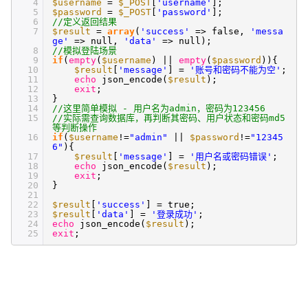
4
$username
=
$_POST
[
'username'
];
5
$password
=
$_POST
[
'password'
];
6
//定义返回结果
7
$result
=
array
(
'success'
=> false,
'messa
ge'
=> null,
'data'
=> null);
8
//模拟登陆场景
9
if
(
empty
(
$username
) ||
empty
(
$password
)){
10
$result
[
'message'
] =
'账号和密码不能为空'
;
11
echo
json_encode(
$result
);
12
exit
;
13
}
14
//这里简单模拟 - 用户名为admin，密码为123456
15
//实际需查询数据库，再判断其密码、用户状态和密码md5
等判断操作
16
if
(
$username
!=
"admin"
||
$password
!=
"12345
6"
){
17
$result
[
'message'
] =
'用户名或密码错误'
;
18
echo
json_encode(
$result
);
19
exit
;
20
}
21
22
$result
[
'success'
] = true;
23
$result
[
'data'
] =
'登录成功'
;
24
echo
json_encode(
$result
);
25
exit
;