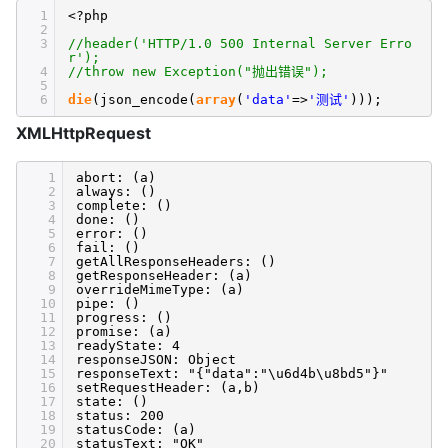
1
<?php
2
3
//header('HTTP/1.0 500 Internal Server Erro
r');
4
//throw new Exception("抛出错误");
5
6
die
(json_encode(
array
(
'data'
=>
'测试'
)));
XMLHttpRequest
1
abort: (a)
2
always: ()
3
complete: ()
4
done: ()
5
error: ()
6
fail: ()
7
getAllResponseHeaders: ()
8
getResponseHeader: (a)
9
overrideMimeType: (a)
10
pipe: ()
11
progress: ()
12
promise: (a)
13
readyState: 4
14
responseJSON: Object
15
responseText: "{"data":"\u6d4b\u8bd5"}"
16
setRequestHeader: (a,b)
17
state: ()
18
status: 200
19
statusCode: (a)
20
statusText: "OK"