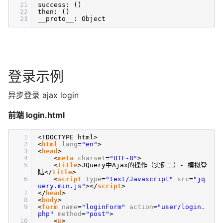
21
success: ()
22
then: ()
23
__proto__: Object
登录示例
异步登录 ajax login
前端 login.html
1
<!DOCTYPE html>
2
<
html
lang
=
"en"
>
3
<
head
>
4
<
meta
charset
=
"UTF-8"
>
5
<
title
>JQuery中Ajax的操作（实例二）- 模拟登
陆</
title
>
6
<
script
type
=
"text/Javascript"
src
=
"jq
uery.min.js"
></
script
>
7
</
head
>
8
<
body
>
9
<
form
name
=
"loginForm"
action
=
"user/login.
php"
method
=
"post"
>
10
<
p
>