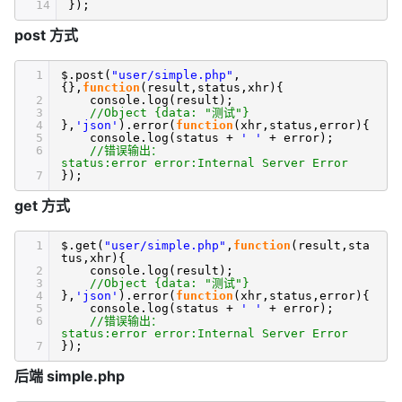
14
});
post 方式
1
$.post(
"user/simple.php"
,
{},
function
(result,status,xhr){
2
console.log(result);
3
//Object {data: "测试"}
4
},
'json'
).error(
function
(xhr,status,error){
5
console.log(status +
' '
+ error);
6
//错误输出：
status:error error:Internal Server Error
7
});
get 方式
1
$.get(
"user/simple.php"
,
function
(result,sta
tus,xhr){
2
console.log(result);
3
//Object {data: "测试"}
4
},
'json'
).error(
function
(xhr,status,error){
5
console.log(status +
' '
+ error);
6
//错误输出：
status:error error:Internal Server Error
7
});
后端 simple.php