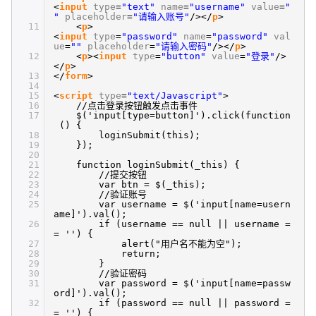
<
input
type
=
"text"
name
=
"username"
value
=
"
"
placeholder
=
"请输入账号"
/></
p
>
11
<
p
>
<
input
type
=
"password"
name
=
"password"
val
ue
=
""
placeholder
=
"请输入密码"
/></
p
>
12
<
p
><
input
type
=
"button"
value
=
"登录"
/>
</
p
>
13
</
form
>
14
15
<
script
type
=
"text/Javascript"
>
16
//点击登录按钮触发点击事件
17
$('input[type=button]').click(function
() {
18
loginSubmit(this);
19
});
20
21
function loginSubmit(_this) {
22
//提交按钮
23
var btn = $(_this);
24
//验证账号
25
var username = $('input[name=usern
ame]').val();
26
if (username == null || username =
= '') {
27
alert("用户名不能为空");
28
return;
29
}
30
//验证密码
31
var password = $('input[name=passw
ord]').val();
32
if (password == null || password =
= '') {