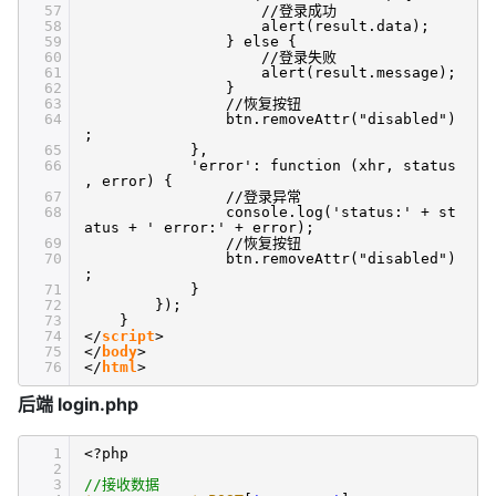
57
//登录成功
58
alert(result.data);
59
} else {
60
//登录失败
61
alert(result.message);
62
}
63
//恢复按钮
64
btn.removeAttr("disabled")
;
65
},
66
'error': function (xhr, status
, error) {
67
//登录异常
68
console.log('status:' + st
atus + ' error:' + error);
69
//恢复按钮
70
btn.removeAttr("disabled")
;
71
}
72
});
73
}
74
</
script
>
75
</
body
>
76
</
html
>
后端 login.php
1
<?php
2
3
//接收数据