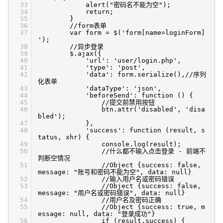
33
alert("密码名不能为空");
34
return;
35
}
36
//form表单
37
var form = $('form[name=loginForm]
');
38
//异步登录
39
$.ajax({
40
'url': 'user/login.php',
41
'type': 'post',
42
'data': form.serialize(),//序列
化表单
43
'dataType': 'json',
44
'beforeSend': function () {
45
//提交前禁用按钮
46
btn.attr('disabled', 'disa
bled');
47
},
48
'success': function (result, s
tatus, xhr) {
49
console.log(result);
50
//什么都不输入点击登录 - 前端不
判断空情况
51
//Object {success: false,
message: "账号和密码不能为空", data: null}
52
//输入用户名或密码错误
53
//Object {success: false,
message: "用户名或密码错误", data: null}
54
//用户名及密码正确
55
//Object {success: true, m
essage: null, data: "登录成功"}
56
if (result.success) {