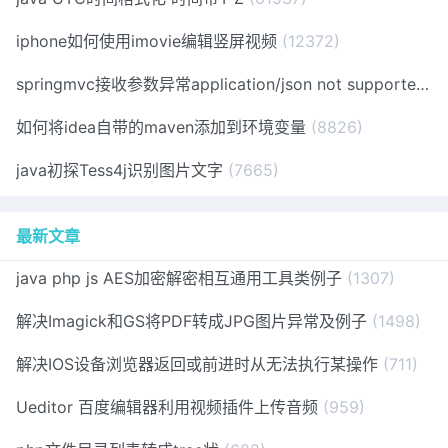
iphone如何使用imovie编辑竖屏视频
(12372)
springmvc接收参数异常application/json not supported
(1
如何将idea自带的maven添加到环境变量
(8826)
java初探Tess4j识别图片文字
(7665)
最新文章
java php js AES加密解密相互通用工具类例子
(1307)
解决Imagick和GS将PDF转成JPG图片异常及例子
(1498)
解决IOS设备浏览器返回或前进时从无法执行某操作
(711)
Ueditor 百度编辑器利用视频插件上传音频
(959)