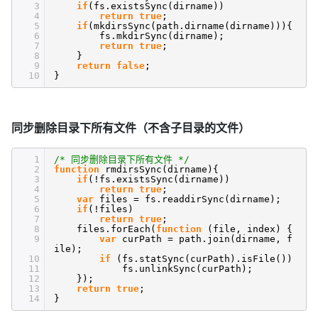
3
if
(fs.existsSync(dirname))
4
return
true
;
5
if
(mkdirsSync(path.dirname(dirname))){
6
fs.mkdirSync(dirname);
7
return
true
;
8
}
9
return
false
;
10
}
同步删除目录下所有文件（不含子目录的文件）
1
/* 同步删除目录下所有文件 */
2
function
rmdirsSync(dirname){
3
if
(!fs.existsSync(dirname))
4
return
true
;
5
var
files = fs.readdirSync(dirname);
6
if
(!files)
7
return
true
;
8
files.forEach(
function
(file, index) {
9
var
curPath = path.join(dirname, f
ile);
10
if
(fs.statSync(curPath).isFile())
11
fs.unlinkSync(curPath);
12
});
13
return
true
;
14
}