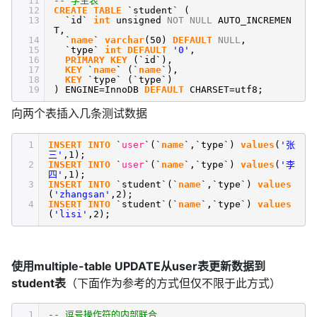
11
-- 学生表
12
CREATE
TABLE
`student` (
13
`id`
int
unsigned
NOT
NULL
AUTO_INCREMEN
T,
14
`
name
`
varchar
(50)
DEFAULT
NULL
,
15
`type`
int
DEFAULT
'0'
,
16
PRIMARY
KEY
(`id`),
17
KEY
`
name
` (`
name
`),
18
KEY
`type` (`type`)
19
) ENGINE=InnoDB
DEFAULT
CHARSET=utf8;
向两个表插入几条测试数据
1
INSERT
INTO
`
user
`(`
name
`,`type`)
values
(
'张
三'
,1);
2
INSERT
INTO
`
user
`(`
name
`,`type`)
values
(
'李
四'
,1);
3
INSERT
INTO
`student`(`
name
`,`type`)
values
(
'zhangsan'
,2);
4
INSERT
INTO
`student`(`
name
`,`type`)
values
(
'lisi'
,2);
使用multiple-table UPDATE从user表更新数据到
student表
（下面作为参考的方式但仅不限于此方式）
1
-- 逗号操作符的内部联合