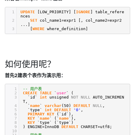
1
UPDATE
[LOW_PRIORITY] [
IGNORE
] table_refere
nces
2
SET
col_name1=expr1 [, col_name2=expr2
...]
3
[
WHERE
where_definition]
如何使用呢？
首先2建表个表作为演示用：
1
-- 用户表
2
CREATE
TABLE
`
user
` (
3
`id`
int
unsigned
NOT
NULL
AUTO_INCREMEN
T,
4
`
name
`
varchar
(50)
DEFAULT
NULL
,
5
`type`
int
DEFAULT
'0'
,
6
PRIMARY
KEY
(`id`),
7
KEY
`
name
` (`
name
`),
8
KEY
`type` (`type`)
9
) ENGINE=InnoDB
DEFAULT
CHARSET=utf8;
10