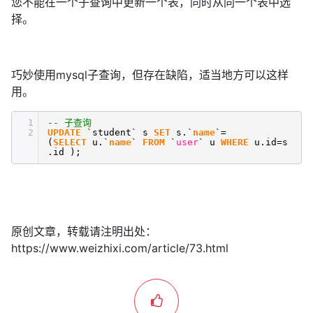
您不能在一个子查询中更新一个表，同时从同一个表中选
择。
巧妙使用mysql子查询，但存在缺陷，适当地方可以这样
用。
1
-- 子查询
2
UPDATE
`student` s
SET
s.`
name
`=
(
SELECT
u.`
name
`
FROM
`
user
` u
WHERE
u.id=s
.id );
原创文章，转载请注明出处：
https://www.weizhixi.com/article/73.html