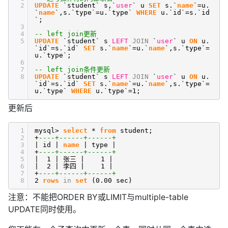
2
UPDATE
`student` s,`
user
` u
SET
s.`
name
`=u.
`
name
`,s.`type`=u.`type`
WHERE
u.`id`=s.`id
`;
3
4
-- left join更新
5
UPDATE
`student` s
LEFT
JOIN
`
user
` u
ON
u.
`id`=s.`id`
SET
s.`
name
`=u.`
name
`,s.`type`=
u.`type`;
6
7
-- left join条件更新
8
UPDATE
`student` s
LEFT
JOIN
`
user
` u
ON
u.
`id`=s.`id`
SET
s.`
name
`=u.`
name
`,s.`type`=
u.`type`
WHERE
u.`type`=1;
更新后
1
mysql>
select
*
from
student;
2
+
----+------+------+
3
| id |
name
| type |
4
+
----+------+------+
5
| 1 | 张三 | 1 |
6
| 2 | 李四 | 1 |
7
+
----+------+------+
8
2
rows
in
set
(0.00 sec)
注意：不能把ORDER BY或LIMIT与multiple-table
UPDATE同时使用。