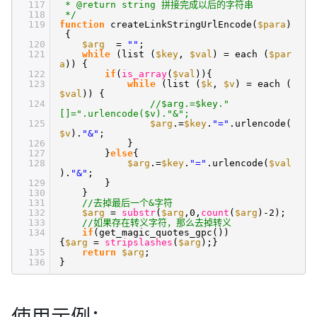
117
* @return string 拼接完成以后的字符串
118
*/
119
function
createLinkStringUrlEncode(
$para
)
{
120
$arg
=
""
;
121
while
(list (
$key
,
$val
) = each (
$par
a
)) {
122
if
(
is_array
(
$val
)){
123
while
(list (
$k
,
$v
) = each (
$val
)) {
124
//$arg.=$key."
[]=".urlencode($v)."&";
125
$arg
.=
$key
.
"="
.urlencode(
$v
).
"&"
;
126
}
127
}
else
{
128
$arg
.=
$key
.
"="
.urlencode(
$val
).
"&"
;
129
}
130
}
131
//去掉最后一个&字符
132
$arg
=
substr
(
$arg
,0,
count
(
$arg
)-2);
133
//如果存在转义字符，那么去掉转义
134
if
(get_magic_quotes_gpc())
{
$arg
=
stripslashes
(
$arg
);}
135
return
$arg
;
136
}
使用示例：