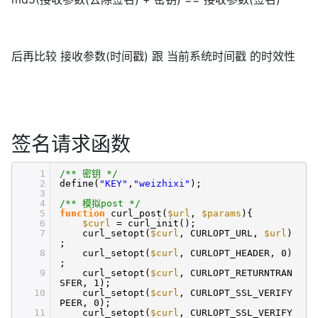
后再比较 接收参数(时间戳) 跟 当前系统时间戳 的时效性
签名请求函数
1
/** 密钥 */
2
define(
"KEY"
,
"weizhixi"
);
3
4
/** 模拟post */
5
function
curl_post(
$url
,
$params
){
6
$curl
= curl_init();
7
curl_setopt(
$curl
, CURLOPT_URL,
$url
)
;
8
curl_setopt(
$curl
, CURLOPT_HEADER, 0)
;
9
curl_setopt(
$curl
, CURLOPT_RETURNTRAN
SFER, 1);
10
curl_setopt(
$curl
, CURLOPT_SSL_VERIFY
PEER, 0);
11
curl_setopt(
$curl
, CURLOPT_SSL_VERIFY