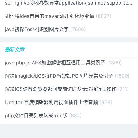
springmvc接收参数异常application/json not supported
(1
如何将idea自带的maven添加到环境变量
(8827)
java初探Tess4j识别图片文字
(7666)
最新文章
java php js AES加密解密相互通用工具类例子
(1309)
解决Imagick和GS将PDF转成JPG图片异常及例子
(1500)
解决IOS设备浏览器返回或前进时从无法执行某操作
(711)
Ueditor 百度编辑器利用视频插件上传音频
(959)
php文件目录列表转成tree状
(682)