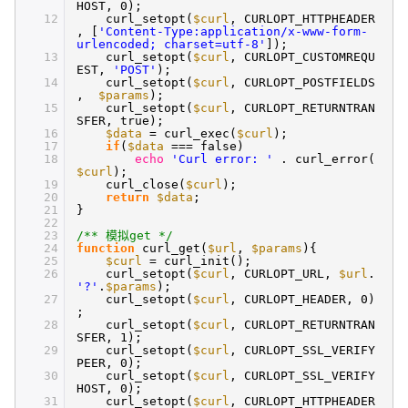
HOST, 0);
12
curl_setopt(
$curl
, CURLOPT_HTTPHEADER
, [
'Content-Type:application/x-www-form-
urlencoded; charset=utf-8'
]);
13
curl_setopt(
$curl
, CURLOPT_CUSTOMREQU
EST,
'POST'
);
14
curl_setopt(
$curl
, CURLOPT_POSTFIELDS
,
$params
);
15
curl_setopt(
$curl
, CURLOPT_RETURNTRAN
SFER, true);
16
$data
= curl_exec(
$curl
);
17
if
(
$data
=== false)
18
echo
'Curl error: '
. curl_error(
$curl
);
19
curl_close(
$curl
);
20
return
$data
;
21
}
22
23
/** 模拟get */
24
function
curl_get(
$url
,
$params
){
25
$curl
= curl_init();
26
curl_setopt(
$curl
, CURLOPT_URL,
$url
.
'?'
.
$params
);
27
curl_setopt(
$curl
, CURLOPT_HEADER, 0)
;
28
curl_setopt(
$curl
, CURLOPT_RETURNTRAN
SFER, 1);
29
curl_setopt(
$curl
, CURLOPT_SSL_VERIFY
PEER, 0);
30
curl_setopt(
$curl
, CURLOPT_SSL_VERIFY
HOST, 0);
31
curl_setopt(
$curl
, CURLOPT_HTTPHEADER