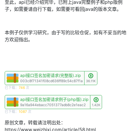
至此，api已经介绍完毕，已附上java完整例子和php版例
子，如需要请自行下载，如需要可看回java的版本文章。
本例子仅供学习研究，由于写的比较仓促，如有不妥当的地
方欢迎指出。
api接口签名加密请求(完整版).zip
003c8f71341f08cd636ff89c54c87f1a
36.11K
已下载：
746
次
api接口签名加密请求例子(php版).zip
9a16a944ebacc7051377adb8c2e1eac2
1.42K
已下载：
1087
次
原创文章，转载请注明出处：
https://www.weizhixi.com/article/58.html