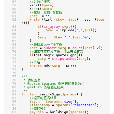
57
//对数组排序
58
ksort(
$para
);
59
reset(
$para
);
60
//生成，参数=参数值
61
$arg
=
""
;
62
while
(list (
$key
,
$val
) = each (
$par
a
)){
63
if
(
is_array
(
$val
)){
64
$val
= implode(
","
,
$val
);
65
}
66
$arg
.=
$key
.
"="
.
$val
.
"&"
;
67
}
68
//去掉最后一个&字符
69
$arg
=
substr
(
$arg
,0,
count
(
$arg
)-2);
70
//如果存在转义字符，那么去掉转义
71
if
(get_magic_quotes_gpc())
72
$arg
=
stripslashes
(
$arg
);
73
//签名
74
return
md5(
$arg
. KEY);
75
}
76
77
/**
78
* 验证签名
79
* @param $params 返回来的参数数组
80
* @return 签名验证结果
81
*/
82
function
verifySign(
$params
) {
83
//返回的签名结果
84
$sign
=
$params
[
'sign'
];
85
$timestamp
=
$params
[
'timestamp'
];
86
//我的签名
87
$mySgin
= buildSign(
$params
);