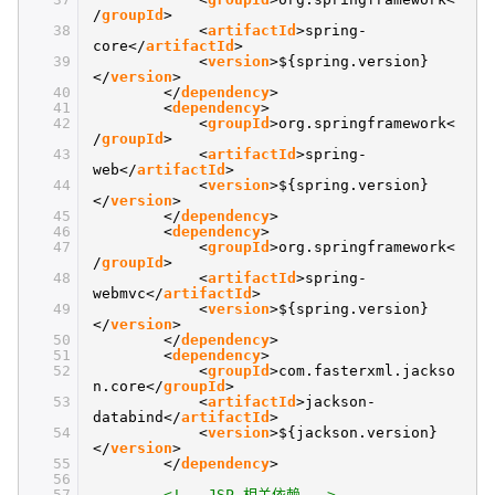
/
groupId
>
38
<
artifactId
>spring-
core</
artifactId
>
39
<
version
>${spring.version}
</
version
>
40
</
dependency
>
41
<
dependency
>
42
<
groupId
>org.springframework<
/
groupId
>
43
<
artifactId
>spring-
web</
artifactId
>
44
<
version
>${spring.version}
</
version
>
45
</
dependency
>
46
<
dependency
>
47
<
groupId
>org.springframework<
/
groupId
>
48
<
artifactId
>spring-
webmvc</
artifactId
>
49
<
version
>${spring.version}
</
version
>
50
</
dependency
>
51
<
dependency
>
52
<
groupId
>com.fasterxml.jackso
n.core</
groupId
>
53
<
artifactId
>jackson-
databind</
artifactId
>
54
<
version
>${jackson.version}
</
version
>
55
</
dependency
>
56
57
<!-- JSP 相关依赖 -->