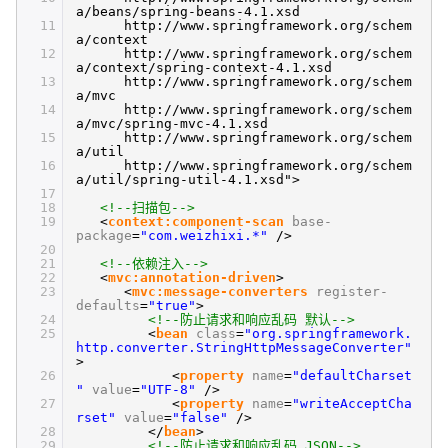
a/beans/spring-beans-4.1.xsd
11
http://www.springframework.org/schem
a/context
12
http://www.springframework.org/schem
a/context/spring-context-4.1.xsd
13
http://www.springframework.org/schem
a/mvc
14
http://www.springframework.org/schem
a/mvc/spring-mvc-4.1.xsd
15
http://www.springframework.org/schem
a/util
16
http://www.springframework.org/schem
a/util/spring-util-4.1.xsd">
17
18
<!--扫描包-->
19
<
context:component-scan
base-
package
=
"com.weizhixi.*"
/>
20
21
<!--依赖注入-->
22
<
mvc:annotation-driven
>
23
<
mvc:message-converters
register-
defaults
=
"true"
>
24
<!--防止请求和响应乱码 默认-->
25
<
bean
class
=
"org.springframework.
http.converter.StringHttpMessageConverter"
>
26
<
property
name
=
"defaultCharset
"
value
=
"UTF-8"
/>
27
<
property
name
=
"writeAcceptCha
rset"
value
=
"false"
/>
28
</
bean
>
29
<!--防止请求和响应乱码 JSON-->