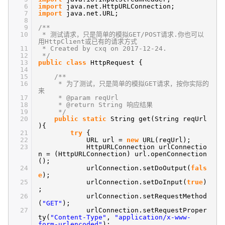
6
import
java.net.HttpURLConnection;
7
import
java.net.URL;
8
9
/**
10
* 测试请求，只是简单的模拟GET/POST请求.你也可以
用HttpClient或已有的请求方式
11
* Created by cxq on 2017-12-24.
12
*/
13
public
class
HttpRequest {
14
15
/**
16
* 为了测试，只是简单的模拟GET请求，按你实际的
来
17
* @param reqUrl
18
* @return String 响应结果
19
*/
20
public
static
String get(String reqUrl
){
21
try
{
22
URL url =
new
URL(reqUrl);
23
HttpURLConnection urlConnectio
n = (HttpURLConnection) url.openConnection
();
24
urlConnection.setDoOutput(
fals
e
);
25
urlConnection.setDoInput(
true
)
;
26
urlConnection.setRequestMethod
(
"GET"
);
27
urlConnection.setRequestProper
ty(
"Content-Type"
,
"application/x-www-
form-urlencoded"
);