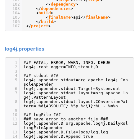
102
</
dependency
>
103
</
dependencies
>
104
<
build
>
105
<
finalName
>api</
finalName
>
106
</
build
>
107
</
project
>
log4j.properties
1
### FATAL, ERROR, WARN, INFO, DEBUG
2
log4j.rootLogger=INFO,stdout,D
3
4
### stdout ###
5
log4j.appender.stdout=org.apache.log4j.Con
soleAppender
6
log4j.appender.stdout.Target=System.out
7
log4j.appender.stdout.layout=org.apache.lo
g4j.PatternLayout
8
log4j.appender.stdout.layout.COnversionPat
tern= %d{ABSOLUTE} %5p %c{1}:%L - %m%n
9
10
### logFile ###
11
### save error to another file ###
12
log4j.appender.D=org.apache.log4j.DailyRol
lingFileAppender
13
log4j.appender.D.File=logs/log.log
14
log4j.appender.D.Append=true