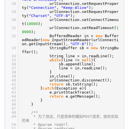
28
urlConnection.setRequestProper
ty(
"Connection"
,
"Keep-Alive"
);
29
urlConnection.setRequestProper
ty(
"Charset"
,
"UTF-8"
);
30
urlConnection.setConnectTimeou
t(
10000
);
31
urlConnection.setReadTimeout(
1
0000
);
32
BufferedReader in =
new
Buffer
edReader(
new
InputStreamReader(urlConnecti
on.getInputStream(),
"UTF-8"
));
33
StringBuffer sb =
new
StringBu
ffer();
34
String line = in.readLine();
35
while
(line !=
null
){
36
sb.append(line);
37
line = in.readLine();
38
}
39
in.close();
40
urlConnection.disconnect();
41
return
sb.toString();
42
}
catch
(Exception e){
43
e.printStackTrace();
44
return
e.getMessage();
45
}
46
}
47
48
/**
49
* 为了测试，只是简单的模拟POST请求，按你实际
的来
50
* @param reqUrl
51
* @param reqParams