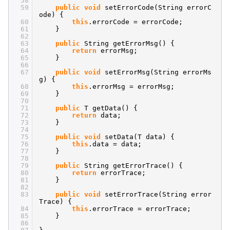
58
59
public
void
setErrorCode(String errorC
ode) {
60
this
.errorCode = errorCode;
61
}
62
63
public
String getErrorMsg() {
64
return
errorMsg;
65
}
66
67
public
void
setErrorMsg(String errorMs
g) {
68
this
.errorMsg = errorMsg;
69
}
70
71
public
T getData() {
72
return
data;
73
}
74
75
public
void
setData(T data) {
76
this
.data = data;
77
}
78
79
public
String getErrorTrace() {
80
return
errorTrace;
81
}
82
83
public
void
setErrorTrace(String error
Trace) {
84
this
.errorTrace = errorTrace;
85
}
86