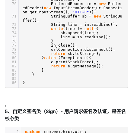
70
BufferedReader in =
new
Buffer
edReader(
new
InputStreamReader(urlConnecti
on.getInputStream(),
"UTF-8"
));
71
StringBuffer sb =
new
StringBu
ffer();
72
String line = in.readLine();
73
while
(line !=
null
){
74
sb.append(line);
75
line = in.readLine();
76
}
77
in.close();
78
urlConnection.disconnect();
79
return
sb.toString();
80
}
catch
(Exception e){
81
e.printStackTrace();
82
return
e.getMessage();
83
}
84
}
85
86
}
,
5、自定义签名类（Sign）- 用户请求签名及认证，是签名
核心类
1
package
com.weizhixi.util;