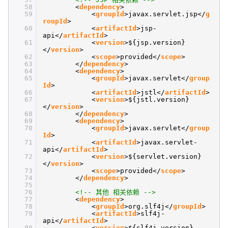
58
<
dependency
>
59
<
groupId
>javax.servlet.jsp</
g
roupId
>
60
<
artifactId
>jsp-
api</
artifactId
>
61
<
version
>${jsp.version}
</
version
>
62
<
scope
>provided</
scope
>
63
</
dependency
>
64
<
dependency
>
65
<
groupId
>javax.servlet</
group
Id
>
66
<
artifactId
>jstl</
artifactId
>
67
<
version
>${jstl.version}
</
version
>
68
</
dependency
>
69
<
dependency
>
70
<
groupId
>javax.servlet</
group
Id
>
71
<
artifactId
>javax.servlet-
api</
artifactId
>
72
<
version
>${servlet.version}
</
version
>
73
<
scope
>provided</
scope
>
74
</
dependency
>
75
76
<!-- 其他 相关依赖 -->
77
<
dependency
>
78
<
groupId
>org.slf4j</
groupId
>
79
<
artifactId
>slf4j-
api</
artifactId
>
80
<
version
>${slf4j.version}