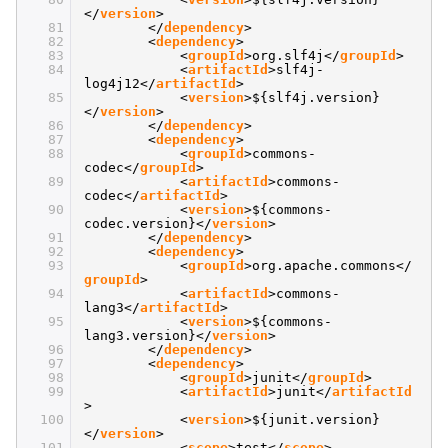
</
version
>
81
</
dependency
>
82
<
dependency
>
83
<
groupId
>org.slf4j</
groupId
>
84
<
artifactId
>slf4j-
log4j12</
artifactId
>
85
<
version
>${slf4j.version}
</
version
>
86
</
dependency
>
87
<
dependency
>
88
<
groupId
>commons-
codec</
groupId
>
89
<
artifactId
>commons-
codec</
artifactId
>
90
<
version
>${commons-
codec.version}</
version
>
91
</
dependency
>
92
<
dependency
>
93
<
groupId
>org.apache.commons</
groupId
>
94
<
artifactId
>commons-
lang3</
artifactId
>
95
<
version
>${commons-
lang3.version}</
version
>
96
</
dependency
>
97
<
dependency
>
98
<
groupId
>junit</
groupId
>
99
<
artifactId
>junit</
artifactId
>
100
<
version
>${junit.version}
</
version
>
101
<
scope
>test</
scope
>