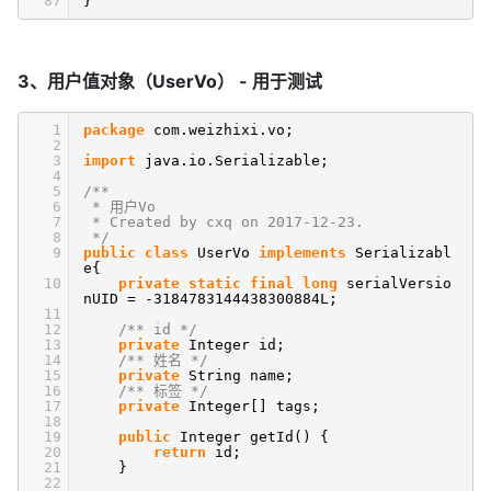
87
}
3、用户值对象（UserVo） - 用于测试
1
package
com.weizhixi.vo;
2
3
import
java.io.Serializable;
4
5
/**
6
* 用户Vo
7
* Created by cxq on 2017-12-23.
8
*/
9
public
class
UserVo
implements
Serializabl
e{
10
private
static
final
long
serialVersio
nUID = -3184783144438300884L;
11
12
/** id */
13
private
Integer id;
14
/** 姓名 */
15
private
String name;
16
/** 标签 */
17
private
Integer[] tags;
18
19
public
Integer getId() {
20
return
id;
21
}
22