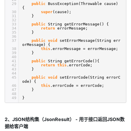
29
public
BussException(Throwable cause)
{
30
super
(cause);
31
}
32
33
public
String getErrorMessage() {
34
return
errorMessage;
35
}
36
37
public
void
setErrorMessage(String err
orMessage) {
38
this
.errorMessage = errorMessage;
39
}
40
41
public
String getErrorCode(){
42
return
this
.errorCode;
43
}
44
45
public
void
setErrorCode(String errorC
ode) {
46
this
.errorCode = errorCode;
47
}
48
49
}
2、JSON结构集（JsonResult） - 用于接口返回JSON数
据给客户端