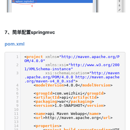
7、简单配置springmvc
pom.xml
1
<
project
xmlns
=
"http://maven.apache.org/P
OM/4.0.0"
2
xmlns:xsi
=
"http://www.w3.org/200
1/XMLSchema-instance"
3
xsi:schemaLocation
=
"http://maven
.apache.org/POM/4.0.0 http://maven.apache
.org/maven-v4_0_0.xsd"
>
4
<
modelVersion
>4.0.0</
modelVersion
>
5
6
<
groupId
>com.weizhixi</
groupId
>
7
<
artifactId
>api</
artifactId
>
8
<
packaging
>war</
packaging
>
9
<
version
>1.0-SNAPSHOT</
version
>
10
11
<
name
>api Maven Webapp</
name
>
12
<
url
>http://maven.apache.org</
url
>
13
14
<
properties
>
15
<
project.build.sourceEncoding
>UTF