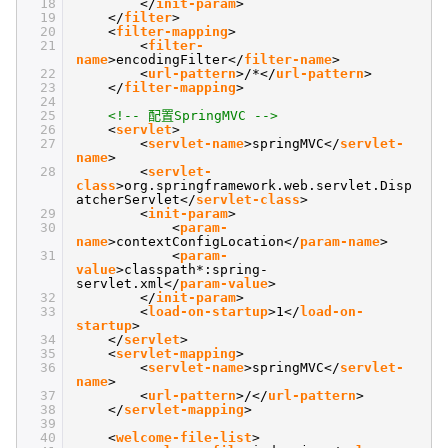
18
</
init-param
>
19
</
filter
>
20
<
filter-mapping
>
21
<
filter-
name
>encodingFilter</
filter-name
>
22
<
url-pattern
>/*</
url-pattern
>
23
</
filter-mapping
>
24
25
<!-- 配置SpringMVC -->
26
<
servlet
>
27
<
servlet-name
>springMVC</
servlet-
name
>
28
<
servlet-
class
>org.springframework.web.servlet.Disp
atcherServlet</
servlet-class
>
29
<
init-param
>
30
<
param-
name
>contextConfigLocation</
param-name
>
31
<
param-
value
>classpath*:spring-
servlet.xml</
param-value
>
32
</
init-param
>
33
<
load-on-startup
>1</
load-on-
startup
>
34
</
servlet
>
35
<
servlet-mapping
>
36
<
servlet-name
>springMVC</
servlet-
name
>
37
<
url-pattern
>/</
url-pattern
>
38
</
servlet-mapping
>
39
40
<
welcome-file-list
>