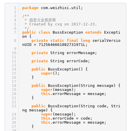
1
package
com.weizhixi.util;
2
3
/**
4
* 自定义业务异常
5
* Created by cxq on 2017-12-23.
6
*/
7
public
class
BussException
extends
Excepti
on {
8
private
static
final
long
serialVersio
nUID = 7125646661082731971L;
9
10
private
String errorMessage;
11
12
private
String errorCode;
13
14
public
BussException() {
15
super
();
16
}
17
18
public
BussException(String message) {
19
super
(message);
20
this
.errorMessage = message;
21
}
22
23
public
BussException(String code, Stri
ng message) {
24
super
(message);
25
this
.errorCode = code;
26
this
.errorMessage = message;
27
}
28