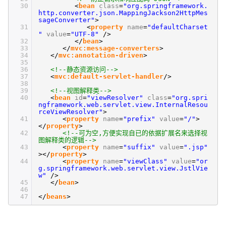
30
<
bean
class
=
"org.springframework.
http.converter.json.MappingJackson2HttpMes
sageConverter"
>
31
<
property
name
=
"defaultCharset
"
value
=
"UTF-8"
/>
32
</
bean
>
33
</
mvc:message-converters
>
34
</
mvc:annotation-driven
>
35
36
<!--静态资源访问-->
37
<
mvc:default-servlet-handler
/>
38
39
<!--视图解释类-->
40
<
bean
id
=
"viewResolver"
class
=
"org.spri
ngframework.web.servlet.view.InternalResou
rceViewResolver"
>
41
<
property
name
=
"prefix"
value
=
"/"
>
</
property
>
42
<!--可为空,方便实现自已的依据扩展名来选择视
图解释类的逻辑-->
43
<
property
name
=
"suffix"
value
=
".jsp"
></
property
>
44
<
property
name
=
"viewClass"
value
=
"or
g.springframework.web.servlet.view.JstlVie
w"
/>
45
</
bean
>
46
47
</
beans
>