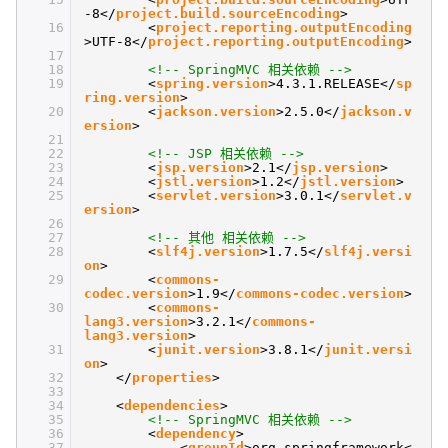
-8</
project.build.sourceEncoding
>
16
<
project.reporting.outputEncoding
>UTF-8</
project.reporting.outputEncoding
>
17
18
<!-- SpringMVC 相关依赖 -->
19
<
spring.version
>4.3.1.RELEASE</
sp
ring.version
>
20
<
jackson.version
>2.5.0</
jackson.v
ersion
>
21
22
<!-- JSP 相关依赖 -->
23
<
jsp.version
>2.1</
jsp.version
>
24
<
jstl.version
>1.2</
jstl.version
>
25
<
servlet.version
>3.0.1</
servlet.v
ersion
>
26
27
<!-- 其他 相关依赖 -->
28
<
slf4j.version
>1.7.5</
slf4j.versi
on
>
29
<
commons-
codec.version
>1.9</
commons-codec.version
>
30
<
commons-
lang3.version
>3.2.1</
commons-
lang3.version
>
31
<
junit.version
>3.8.1</
junit.versi
on
>
32
</
properties
>
33
34
<
dependencies
>
35
<!-- SpringMVC 相关依赖 -->
36
<
dependency
>
37
<
groupId
>org.springframework<