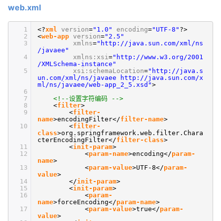
web.xml
1
<?
xml
version
=
"1.0"
encoding
=
"UTF-8"
?>
2
<
web-app
version
=
"2.5"
3
xmlns
=
"http://java.sun.com/xml/ns
/javaee"
4
xmlns:xsi
=
"http://www.w3.org/2001
/XMLSchema-instance"
5
xsi:schemaLocation
=
"http://java.s
un.com/xml/ns/javaee http://java.sun.com/x
ml/ns/javaee/web-app_2_5.xsd"
>
6
7
<!--设置字符编码 -->
8
<
filter
>
9
<
filter-
name
>encodingFilter</
filter-name
>
10
<
filter-
class
>org.springframework.web.filter.Chara
cterEncodingFilter</
filter-class
>
11
<
init-param
>
12
<
param-name
>encoding</
param-
name
>
13
<
param-value
>UTF-8</
param-
value
>
14
</
init-param
>
15
<
init-param
>
16
<
param-
name
>forceEncoding</
param-name
>
17
<
param-value
>true</
param-
value
>