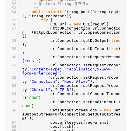
52
* @return String 响应结果
53
*/
54
public
static
String post(String reqUr
l, String reqParams){
55
try
{
56
URL url =
new
URL(reqUrl);
57
HttpURLConnection urlConnectio
n = (HttpURLConnection) url.openConnection
();
58
urlConnection.setDoOutput(
true
);
59
urlConnection.setDoInput(
true
)
;
60
urlConnection.setRequestMethod
(
"POST"
);
61
urlConnection.setRequestProper
ty(
"Content-Type"
,
"application/x-www-
form-urlencoded"
);
62
urlConnection.setRequestProper
ty(
"Connection"
,
"Keep-Alive"
);
63
urlConnection.setRequestProper
ty(
"Charset"
,
"UTF-8"
);
64
urlConnection.setConnectTimeou
t(
10000
);
65
urlConnection.setReadTimeout(
1
0000
);
66
DataOutputStream dos =
new
Dat
aOutputStream(urlConnection.getOutputStrea
m());
67
dos.writeBytes(reqParams);
68
dos.flush();
69
dos.close();