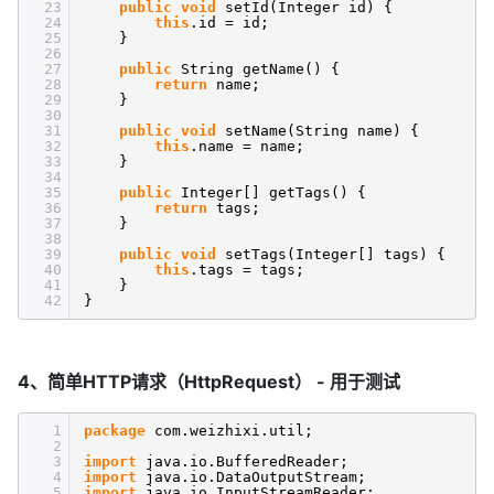
23
public
void
setId(Integer id) {
24
this
.id = id;
25
}
26
27
public
String getName() {
28
return
name;
29
}
30
31
public
void
setName(String name) {
32
this
.name = name;
33
}
34
35
public
Integer[] getTags() {
36
return
tags;
37
}
38
39
public
void
setTags(Integer[] tags) {
40
this
.tags = tags;
41
}
42
}
4、简单HTTP请求（HttpRequest） - 用于测试
1
package
com.weizhixi.util;
2
3
import
java.io.BufferedReader;
4
import
java.io.DataOutputStream;
5
import
java.io.InputStreamReader;