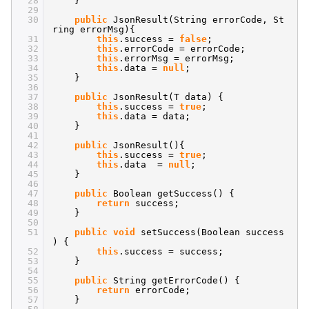
28
}
29
30
public
JsonResult(String errorCode, St
ring errorMsg){
31
this
.success =
false
;
32
this
.errorCode = errorCode;
33
this
.errorMsg = errorMsg;
34
this
.data =
null
;
35
}
36
37
public
JsonResult(T data) {
38
this
.success =
true
;
39
this
.data = data;
40
}
41
42
public
JsonResult(){
43
this
.success =
true
;
44
this
.data =
null
;
45
}
46
47
public
Boolean getSuccess() {
48
return
success;
49
}
50
51
public
void
setSuccess(Boolean success
) {
52
this
.success = success;
53
}
54
55
public
String getErrorCode() {
56
return
errorCode;
57
}