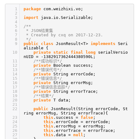
1
package
com.weizhixi.vo;
2
3
import
java.io.Serializable;
4
5
/**
6
* JSON结果集
7
* Created by cxq on 2017-12-23.
8
*/
9
public
class
JsonResult<T>
implements
Seri
alizable {
10
private
static
final
long
serialVersio
nUID = -1382917362444380590L;
11
/**成功标识*/
12
private
Boolean success;
13
/**错误代号*/
14
private
String errorCode;
15
/**错误信息*/
16
private
String errorMsg;
17
/**错误信息追踪*/
18
private
String errorTrace;
19
/**结果*/
20
private
T data;
21
22
public
JsonResult(String errorCode, St
ring errorMsg, String errorTrace){
23
this
.success =
false
;
24
this
.errorCode = errorCode;
25
this
.errorMsg = errorMsg;
26
this
.errorTrace = errorTrace;
27
this
.data =
null
;