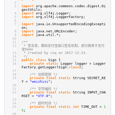
2
3
import
org.apache.commons.codec.digest.Di
gestUtils;
4
import
org.slf4j.Logger;
5
import
org.slf4j.LoggerFactory;
6
7
import
java.io.UnsupportedEncodingExcepti
on;
8
import
java.net.URLEncoder;
9
import
java.util.*;
10
11
/**
12
* 签名类，模拟支付宝接口签名机制，部分摘录于支付
宝Demo
13
* Created by cxq on 2017-12-23.
14
*/
15
public
class
Sign {
16
private
static
Logger logger = Logger
Factory.getLogger(Sign.
class
);
17
18
/** 加密密钥 */
19
private
final
static
String SECRET_KE
Y =
"weizhixi"
;
20
21
/** 字符编码 */
22
private
final
static
String INPUT_CHA
RSET =
"UTF-8"
;
23
24
/** 超时时间 */
25
private
final
static
int
TIME_OUT =
1
5
;
26