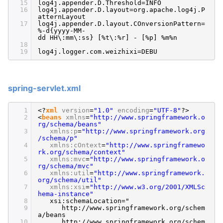
15
log4j.appender.D.Threshold=INFO
16
log4j.appender.D.layout=org.apache.log4j.P
atternLayout
17
log4j.appender.D.layout.COnversionPattern=
%-d{yyyy-MM-
dd HH\:mm\:ss} [%t\:%r] - [%p] %m%n
18
19
log4j.logger.com.weizhixi=DEBU
spring-servlet.xml
1
<?
xml
version
=
"1.0"
encoding
=
"UTF-8"
?>
2
<
beans
xmlns
=
"http://www.springframework.o
rg/schema/beans"
3
xmlns:p
=
"http://www.springframework.org
/schema/p"
4
xmlns:cOntext
=
"http://www.springframewo
rk.org/schema/context"
5
xmlns:mvc
=
"http://www.springframework.o
rg/schema/mvc"
6
xmlns:util
=
"http://www.springframework.
org/schema/util"
7
xmlns:xsi
=
"http://www.w3.org/2001/XMLSc
hema-instance"
8
xsi:schemaLocation="
9
http://www.springframework.org/schem
a/beans
10
http://www.springframework.org/schem