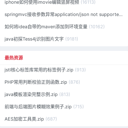
iphone如何使用imovie编辑竖屏视频
(16113)
springmvc接收参数异常application/json not supported
(1
如何将idea自带的maven添加到环境变量
(10162)
java初探Tess4j识别图片文字
(9181)
最热资源
jstl核心标签库常用的标签例子.zip
(913)
PHP常用判断校验正则函数.zip
(876)
java模板渲染完整示例.zip
(813)
前端与后端图片模糊效果例子.zip
(715)
AES加密工具类.zip
(687)