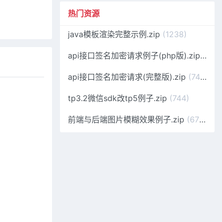
热门资源
java模板渲染完整示例.zip
(1238)
api接口签名加密请求例子(php版).zip
(108
api接口签名加密请求(完整版).zip
(746)
tp3.2微信sdk改tp5例子.zip
(744)
前端与后端图片模糊效果例子.zip
(670)