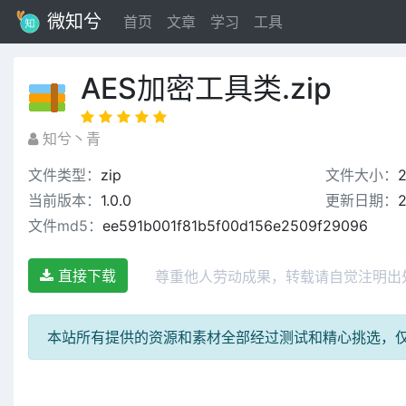
微知兮
首页
文章
学习
工具
AES加密工具类.zip
知兮丶青
文件类型：
zip
文件大小：
2
当前版本：
1.0.0
更新日期：
2
文件md5：
ee591b001f81b5f00d156e2509f29096
直接下载
尊重他人劳动成果，转载请自觉注明出
本站所有提供的资源和素材全部经过测试和精心挑选，